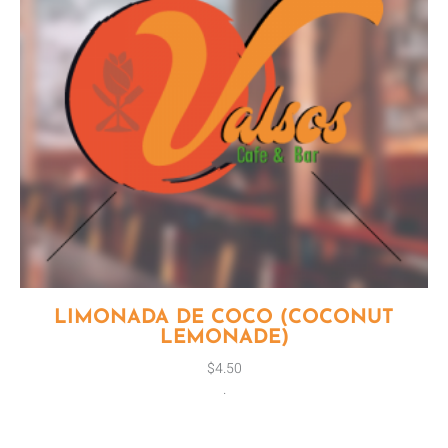
LIMONADA DE COCO (COCONUT
LEMONADE)
$
4.50
.