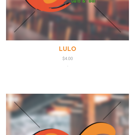
LULO
$
4.00
.