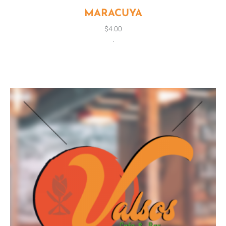
MARACUYA
$
4.00
.