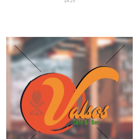
$
4.25
.