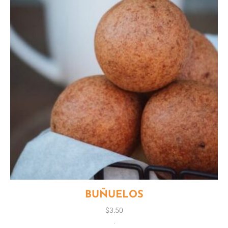
BUÑUELOS
$
3.50
.