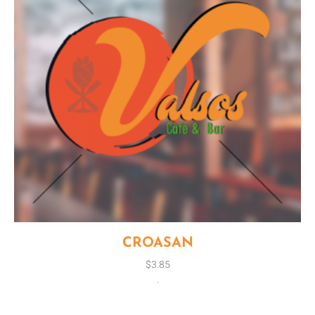
CROASAN
$
3.85
.