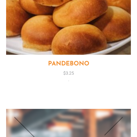
PANDEBONO
$
3.25
.