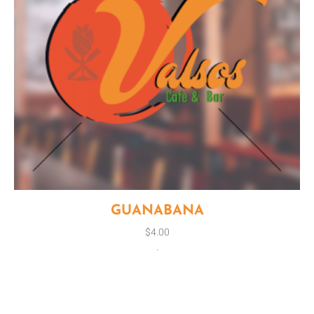
GUANABANA
$
4.00
.